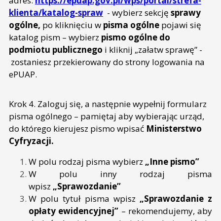
adres:
https://epuap.gov.pl/wps/portal/strefa-
klienta/katalog-spraw
- wybierz sekcję
sprawy
ogólne,
po kliknięciu w
pisma ogólne
pojawi się
katalog pism – wybierz
pismo ogólne do
podmiotu publicznego
i kliknij „załatw sprawę” -
zostaniesz przekierowany do strony logowania na
ePUAP.
Krok 4. Zaloguj się, a następnie wypełnij formularz
pisma ogólnego – pamiętaj aby wybierając urząd,
do którego kierujesz pismo wpisać
Ministerstwo
Cyfryzacji.
W polu rodzaj pisma wybierz
„Inne pismo”
W polu inny rodzaj pisma
wpisz
„Sprawozdanie”
W polu tytuł pisma wpisz
„Sprawozdanie z
opłaty ewidencyjnej”
– rekomendujemy, aby