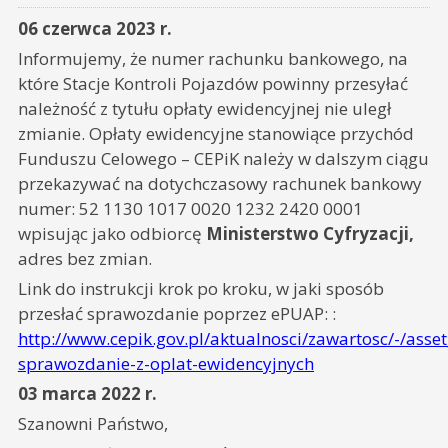
06 czerwca 2023 r.
Informujemy, że numer rachunku bankowego, na
które Stacje Kontroli Pojazdów powinny przesyłać
należność z tytułu opłaty ewidencyjnej nie uległ
zmianie. Opłaty ewidencyjne stanowiące przychód
Funduszu Celowego – CEPiK należy w dalszym ciągu
przekazywać na dotychczasowy rachunek bankowy
numer: 52 1130 1017 0020 1232 2420 0001
wpisując jako odbiorcę
Ministerstwo Cyfryzacji,
adres bez zmian.
Link do instrukcji krok po kroku, w jaki sposób
przesłać sprawozdanie poprzez ePUAP: :
http://www.cepik.gov.pl/aktualnosci/zawartosc/-/ass
sprawozdanie-z-oplat-ewidencyjnych
03 marca 2022 r.
Szanowni Państwo,