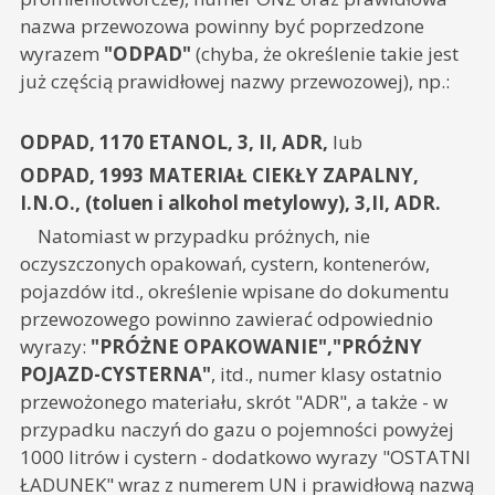
nazwa przewozowa powinny być poprzedzone
wyrazem
"ODPAD"
(chyba, że określenie takie jest
już częścią prawidłowej nazwy przewozowej), np.:
ODPAD, 1170 ETANOL, 3, II, ADR,
lub
ODPAD, 1993 MATERIAŁ CIEKŁY ZAPALNY,
I.N.O., (toluen i alkohol metylowy), 3,II, ADR.
Natomiast w przypadku próżnych, nie
oczyszczonych opakowań, cystern, kontenerów,
pojazdów itd., określenie wpisane do dokumentu
przewozowego powinno zawierać odpowiednio
wyrazy:
"PRÓŻNE OPAKOWANIE","PRÓŻNY
POJAZD-CYSTERNA"
, itd., numer klasy ostatnio
przewożonego materiału, skrót "ADR", a także - w
przypadku naczyń do gazu o pojemności powyżej
1000 litrów i cystern - dodatkowo wyrazy "OSTATNI
ŁADUNEK" wraz z numerem UN i prawidłową nazwą