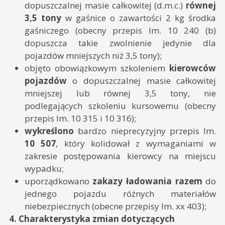
dopuszczalnej masie całkowitej (d.m.c.)
równej
3,5 tony
w gaśnice o zawartości 2 kg środka
gaśniczego (obecny przepis lm. 10 240 (b)
dopuszcza takie zwolnienie jedynie dla
pojazdów mniejszych niż 3,5 tony);
objęto obowiązkowym szkoleniem
kierowców
pojazdów
o dopuszczalnej masie całkowitej
mniejszej lub równej 3,5 tony, nie
podlegających szkoleniu kursowemu (obecny
przepis lm. 10 315 i 10 316);
wykreślono
bardzo nieprecyzyjny przepis lm.
10 507
, który kolidował z wymaganiami w
zakresie postępowania kierowcy na miejscu
wypadku;
uporządkowano
zakazy ładowania razem
do
jednego pojazdu różnych materiałów
niebezpiecznych (obecne przepisy lm. xx 403);
4. Charakterystyka zmian dotyczących