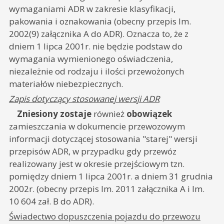
wymaganiami ADR w zakresie klasyfikacji,
pakowania i oznakowania (obecny przepis lm.
2002(9) załącznika A do ADR). Oznacza to, że z
dniem 1 lipca 2001r. nie będzie podstaw do
wymagania wymienionego oświadczenia,
niezależnie od rodzaju i ilości przewożonych
materiałów niebezpiecznych.
Zapis dotyczący stosowanej wersji ADR
Zniesiony zostaje
również
obowiązek
zamieszczania w dokumencie przewozowym
informacji dotyczącej stosowania "starej" wersji
przepisów ADR, w przypadku gdy przewóz
realizowany jest w okresie przejściowym tzn.
pomiędzy dniem 1 lipca 2001r. a dniem 31 grudnia
2002r. (obecny przepis lm. 2011 załącznika A i lm.
10 604 zał. B do ADR).
Świadectwo dopuszczenia pojazdu do przewozu