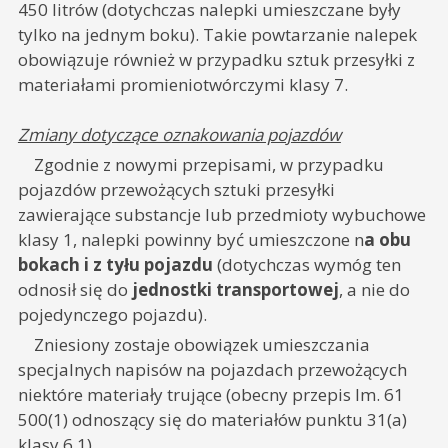
450 litrów (dotychczas nalepki umieszczane były
tylko na jednym boku). Takie powtarzanie nalepek
obowiązuje również w przypadku sztuk przesyłki z
materiałami promieniotwórczymi klasy 7.
Zmiany dotyczące oznakowania pojazdów
Zgodnie z nowymi przepisami, w przypadku
pojazdów przewożących sztuki przesyłki
zawierające substancje lub przedmioty wybuchowe
klasy 1, nalepki powinny być umieszczone n
a obu
bokach i z tyłu pojazdu
(dotychczas wymóg ten
odnosił się do
jednostki transportowej
, a nie do
pojedynczego pojazdu).
Zniesiony zostaje obowiązek umieszczania
specjalnych napisów na pojazdach przewożących
niektóre materiały trujące (obecny przepis lm. 61
500(1) odnoszący się do materiałów punktu 31(a)
klasy 6.1).