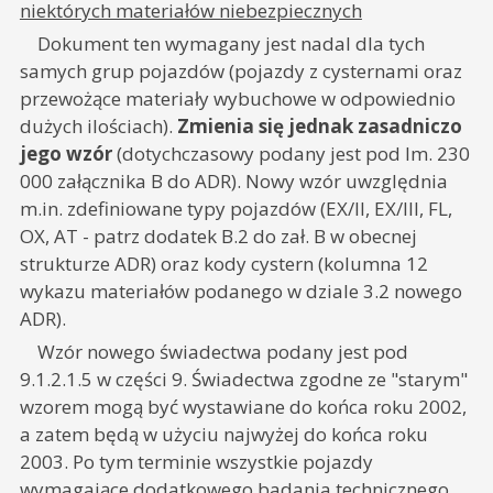
niektórych materiałów niebezpiecznych
Dokument ten wymagany jest nadal dla tych
samych grup pojazdów (pojazdy z cysternami oraz
przewożące materiały wybuchowe w odpowiednio
dużych ilościach).
Zmienia się jednak zasadniczo
jego wzór
(dotychczasowy podany jest pod lm. 230
000 załącznika B do ADR). Nowy wzór uwzględnia
m.in. zdefiniowane typy pojazdów (EX/II, EX/III, FL,
OX, AT - patrz dodatek B.2 do zał. B w obecnej
strukturze ADR) oraz kody cystern (kolumna 12
wykazu materiałów podanego w dziale 3.2 nowego
ADR).
Wzór nowego świadectwa podany jest pod
9.1.2.1.5 w części 9. Świadectwa zgodne ze "starym"
wzorem mogą być wystawiane do końca roku 2002,
a zatem będą w użyciu najwyżej do końca roku
2003. Po tym terminie wszystkie pojazdy
wymagające dodatkowego badania technicznego,