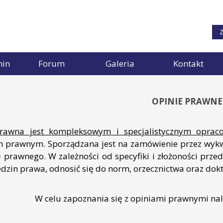
Z
min
Forum
Galeria
Kontakt
OPINIE PRAWNE
rawna jest kompleksowym i specjalistycznym oprac
 prawnym. Sporządzana jest na zamówienie przez wykw
 prawnego. W zależności od specyfiki i złożoności prz
edzin prawa, odnosić się do norm, orzecznictwa oraz doktr
W celu zapoznania się z opiniami prawnymi nale