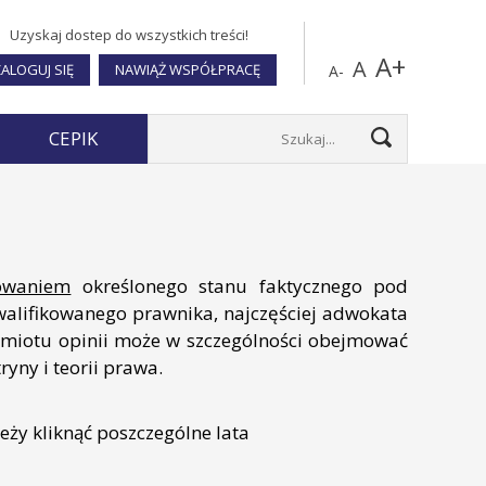
Uzyskaj dostep do wszystkich treści!
A+
A
ALOGUJ SIĘ
NAWIĄŻ WSPÓŁPRACĘ
A-
CEPIK
owaniem
określonego stanu faktycznego pod
alifikowanego prawnika, najczęściej adwokata
edmiotu opinii może w szczególności obejmować
yny i teorii prawa.
ży kliknąć poszczególne lata