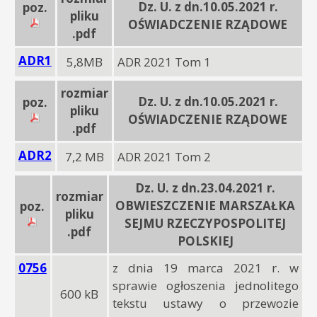
Dz. U. z dn.10.05.2021 r.
poz.
pliku
OŚWIADCZENIE RZĄDOWE
.pdf
ADR1
5,8MB
ADR 2021 Tom 1
rozmiar
Dz. U. z dn.10.05.2021 r.
poz.
pliku
OŚWIADCZENIE RZĄDOWE
.pdf
ADR2
7,2 MB
ADR 2021 Tom 2
Dz. U. z dn.23.04.2021 r.
rozmiar
OBWIESZCZENIE MARSZAŁKA
poz.
pliku
SEJMU RZECZYPOSPOLITEJ
.pdf
POLSKIEJ
0756
z dnia 19 marca 2021 r. w
sprawie ogłoszenia jednolitego
600 kB
tekstu ustawy o przewozie