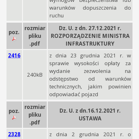
warunków dopuszczenia do
ruchu
rozmiar
Dz. U. z dn. 27.12.2021 r.
poz.
pliku
ROZPORZĄDZENIE MINISTRA
.pdf
INFRASTRUKTURY
2416
z dnia 23 grudnia 2021 r. w
sprawie wysokości opłaty za
wydanie zezwolenia na
240kB
odstępstwo od warunków
technicznych, jakim powinien
odpowiadać pojazd
rozmiar
Dz. U. z dn.16.12.2021 r.
poz.
pliku
USTAWA
.pdf
2328
z dnia 2 grudnia 2021 r. o