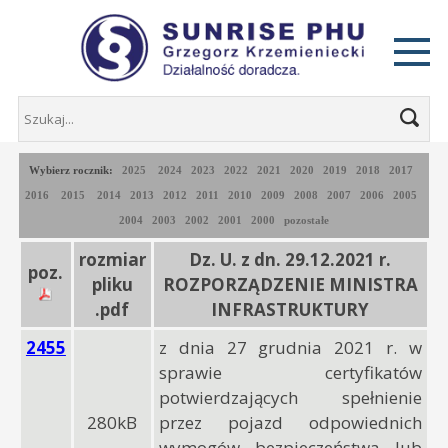
Wybierz rocznik:
2025
2024
2023
2022
2021
2020
2019
2018
2017
2016
2015
2014
2013
2012
2011
2010
2009
2008
2007
2006
2005
2004
2003
2002
2001
2000
pozostałe
rozmiar
Dz. U. z dn. 29.12.2021 r.
poz.
pliku
ROZPORZĄDZENIE MINISTRA
.pdf
INFRASTRUKTURY
2455
z dnia 27 grudnia 2021 r. w
sprawie certyfikatów
potwierdzających spełnienie
280kB
przez pojazd odpowiednich
wymogów bezpieczeństwa lub