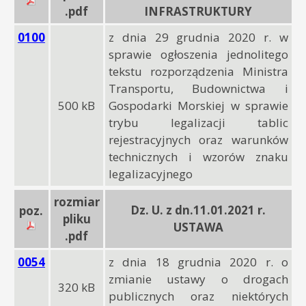
.pdf
INFRASTRUKTURY
0100
z dnia 29 grudnia 2020 r. w
sprawie ogłoszenia jednolitego
tekstu rozporządzenia Ministra
Transportu, Budownictwa i
500 kB
Gospodarki Morskiej w sprawie
trybu legalizacji tablic
rejestracyjnych oraz warunków
technicznych i wzorów znaku
legalizacyjnego
rozmiar
Dz. U. z dn.11.01.2021 r.
poz.
pliku
USTAWA
.pdf
0054
z dnia 18 grudnia 2020 r. o
zmianie ustawy o drogach
320 kB
publicznych oraz niektórych