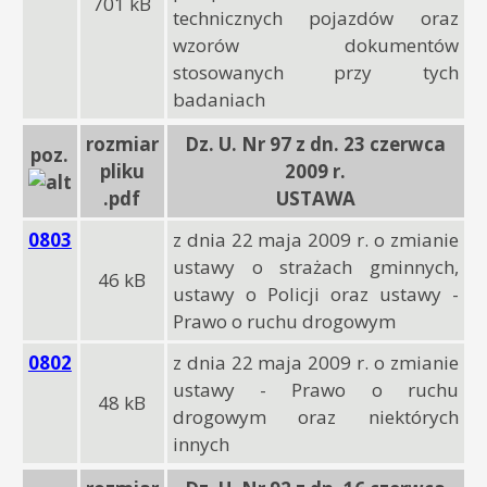
701 kB
technicznych pojazdów oraz
wzorów dokumentów
stosowanych przy tych
badaniach
rozmiar
Dz. U. Nr 97 z dn. 23 czerwca
poz.
pliku
2009 r.
.pdf
USTAWA
0803
z dnia 22 maja 2009 r. o zmianie
ustawy o strażach gminnych,
46 kB
ustawy o Policji oraz ustawy -
Prawo o ruchu drogowym
0802
z dnia 22 maja 2009 r. o zmianie
ustawy - Prawo o ruchu
48 kB
drogowym oraz niektórych
innych