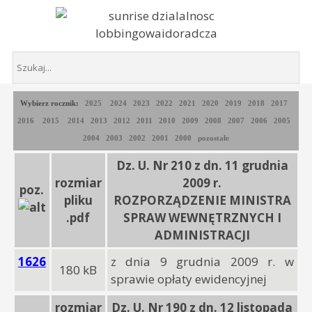
Wybierz rocznik:
2025
2024
2023
2022
2021
2020
2019
2018
2017
2016
2015
2014
2013
2012
2011
2010
2009
2008
2007
2006
2005
2004
2003
2002
2001
2000
pozostałe
Dz. U. Nr 210 z dn. 11 grudnia
rozmiar
2009 r.
poz.
pliku
ROZPORZĄDZENIE MINISTRA
.pdf
SPRAW WEWNĘTRZNYCH I
ADMINISTRACJI
1626
z dnia 9 grudnia 2009 r. w
180 kB
sprawie opłaty ewidencyjnej
rozmiar
Dz. U. Nr 190 z dn. 12 listopada