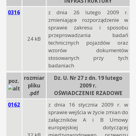
INFRASTRUKTURY
0316
z dnia 26 lutego 2009 r.
zmieniające rozporządzenie w
sprawie zakresu i sposobu
przeprowadzania badań
24 kB
technicznych pojazdów oraz
wzorów dokumentów
stosowanych przy tych
badaniach
rozmiar
Dz. U. Nr 27 z dn. 19 lutego
poz.
pliku
2009 r.
.pdf
OŚWIADCZENIE RZADOWE
0162
z dnia 16 stycznia 2009 r. w
sprawie wejścia w życie zmian do
załączników A i B Umowy
europejskiej dotyczącej
32 kB
międzynarodowego przewozu