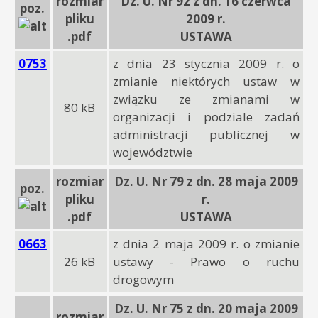
rozmiar
Dz. U. Nr 92 z dn. 16 czerwca
poz.
pliku
2009 r.
.pdf
USTAWA
0753
z dnia 23 stycznia 2009 r. o
zmianie niektórych ustaw w
związku ze zmianami w
80 kB
organizacji i podziale zadań
administracji publicznej w
województwie
rozmiar
Dz. U. Nr 79 z dn. 28 maja 2009
poz.
pliku
r.
.pdf
USTAWA
0663
z dnia 2 maja 2009 r. o zmianie
26 kB
ustawy - Prawo o ruchu
drogowym
Dz. U. Nr 75 z dn. 20 maja 2009
rozmiar