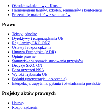
Ośrodek szkoleniowy - Krosno
Harmonogram targów, szkoleń, seminariów i konferencji
Prezentacje materiałów z seminariów
Prawo
Teksty jednolite
Dyrektywy i rozporządzenia UE
Regulaminy EKG ONZ
Ustawy i rozporządzenia
Umowa Europejska (ADR)
Opinie prawne
Stanowiska w sprawie stosowania przepisów
Decyzje SKO, ON
Baza orzeczeń NSA
Wyroki Trybunału UE
Podatki (interpretacje i orzeczenia)
Interpelacje, zapytania, pytania i oświadczenia poselskie
Projekty aktów prawnych
Ustawy
Rozporządzenia