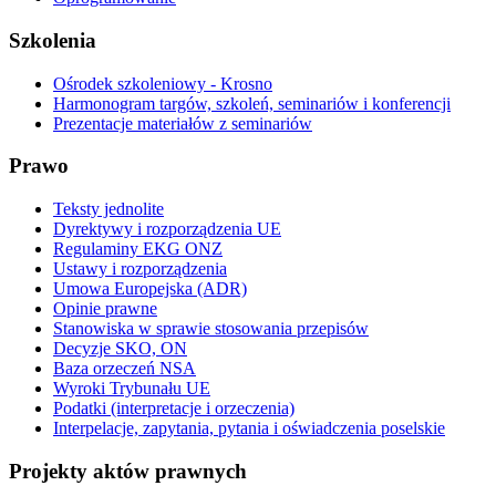
Szkolenia
Ośrodek szkoleniowy - Krosno
Harmonogram targów, szkoleń, seminariów i konferencji
Prezentacje materiałów z seminariów
Prawo
Teksty jednolite
Dyrektywy i rozporządzenia UE
Regulaminy EKG ONZ
Ustawy i rozporządzenia
Umowa Europejska (ADR)
Opinie prawne
Stanowiska w sprawie stosowania przepisów
Decyzje SKO, ON
Baza orzeczeń NSA
Wyroki Trybunału UE
Podatki (interpretacje i orzeczenia)
Interpelacje, zapytania, pytania i oświadczenia poselskie
Projekty aktów prawnych