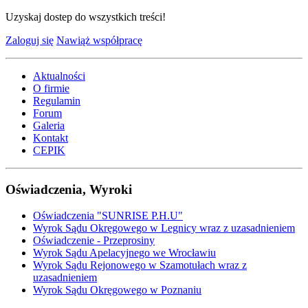
Uzyskaj dostep do wszystkich treści!
Zaloguj się
Nawiąż współpracę
Aktualności
O firmie
Regulamin
Forum
Galeria
Kontakt
CEPIK
Oświadczenia, Wyroki
Oświadczenia "SUNRISE P.H.U"
Wyrok Sądu Okręgowego w Legnicy wraz z uzasadnieniem
Oświadczenie - Przeprosiny
Wyrok Sądu Apelacyjnego we Wrocławiu
Wyrok Sądu Rejonowego w Szamotułach wraz z
uzasadnieniem
Wyrok Sądu Okręgowego w Poznaniu