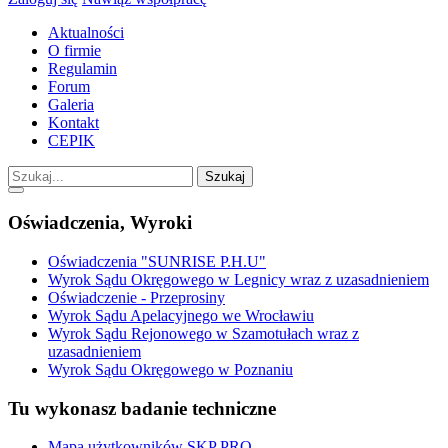
Aktualności
O firmie
Regulamin
Forum
Galeria
Kontakt
CEPIK
Szukaj
Oświadczenia, Wyroki
Oświadczenia "SUNRISE P.H.U"
Wyrok Sądu Okręgowego w Legnicy wraz z uzasadnieniem
Oświadczenie - Przeprosiny
Wyrok Sądu Apelacyjnego we Wrocławiu
Wyrok Sądu Rejonowego w Szamotułach wraz z
uzasadnieniem
Wyrok Sądu Okręgowego w Poznaniu
Tu wykonasz badanie techniczne
Mapa użytkowników SKP PRO