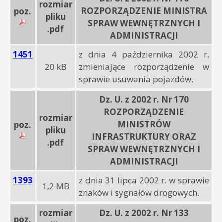
rozmiar
ROZPORZĄDZENIE MINISTRA
poz.
pliku
SPRAW WEWNĘTRZNYCH I
.pdf
ADMINISTRACJI
1451
z dnia 4 października 2002 r.
20 kB
zmieniające rozporządzenie w
sprawie usuwania pojazdów.
Dz. U. z 2002 r. Nr 170
ROZPORZĄDZENIE
rozmiar
MINISTRÓW
poz.
pliku
INFRASTRUKTURY ORAZ
.pdf
SPRAW WEWNĘTRZNYCH I
ADMINISTRACJI
1393
z dnia 31 lipca 2002 r. w sprawie
1,2 MB
znaków i sygnałów drogowych.
rozmiar
Dz. U. z 2002 r. Nr 133
poz.