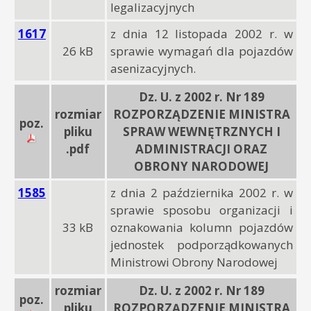
legalizacyjnych
1617
z dnia 12 listopada 2002 r. w
26 kB
sprawie wymagań dla pojazdów
asenizacyjnych.
Dz. U. z 2002 r. Nr 189
rozmiar
ROZPORZĄDZENIE MINISTRA
poz.
pliku
SPRAW WEWNĘTRZNYCH I
.pdf
ADMINISTRACJI ORAZ
OBRONY NARODOWEJ
1585
z dnia 2 października 2002 r. w
sprawie sposobu organizacji i
33 kB
oznakowania kolumn pojazdów
jednostek podporządkowanych
Ministrowi Obrony Narodowej
rozmiar
Dz. U. z 2002 r. Nr 189
poz.
pliku
ROZPORZĄDZENIE MINISTRA