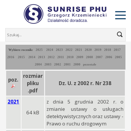
Wybierz rocznik:
2025
2024
2023
2022
2021
2020
2019
2018
2017
2016
2015
2014
2013
2012
2011
2010
2009
2008
2007
2006
2005
2004
2003
2002
2001
2000
pozostałe
rozmiar
poz.
pliku
Dz. U. z 2002 r. Nr 238
.pdf
2021
z dnia 5 grudnia 2002 r. o
zmianie ustawy o usługach
64 kB
detektywistycznych oraz ustawy -
Prawo o ruchu drogowym