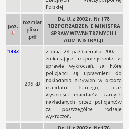
Polskiej.
Dz. U. z 2002 r. Nr 178
rozmiar
ROZPORZĄDZENIE MINISTRA
poz.
pliku
SPRAW WEWNĘTRZNYCH I
.pdf
ADMINISTRACJI
1483
z dnia 24 października 2002 r.
zmieniające rozporządzenie w
sprawie wykroczeń, za które
policjanci są uprawnieni do
nakładania grzywien w drodze
206 kB
mandatu karnego, oraz
wysokości mandatów karnych
nakładanych przez policjantów
za poszczególne rodzaje
wykroczeń.
Dz. U. z 2002 r. Nr 176