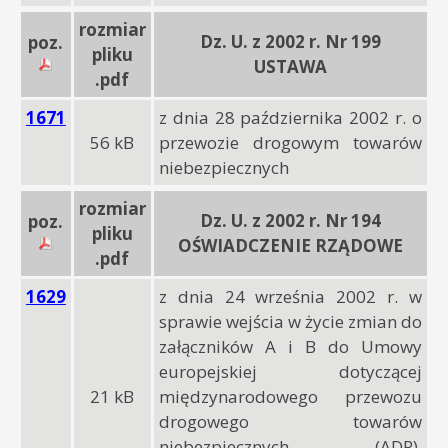
rozmiar
Dz. U. z 2002 r. Nr 199
poz.
pliku
USTAWA
.pdf
1671
z dnia 28 października 2002 r. o
56 kB
przewozie drogowym towarów
niebezpiecznych
rozmiar
Dz. U. z 2002 r. Nr 194
poz.
pliku
OŚWIADCZENIE RZĄDOWE
.pdf
1629
z dnia 24 września 2002 r. w
sprawie wejścia w życie zmian do
załączników A i B do Umowy
europejskiej dotyczącej
21 kB
międzynarodowego przewozu
drogowego towarów
niebezpiecznych (ADR),