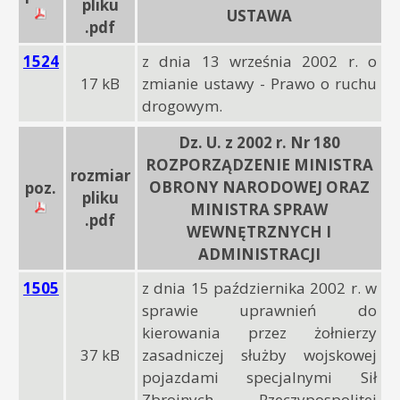
pliku
USTAWA
.pdf
1524
z dnia 13 września 2002 r. o
17 kB
zmianie ustawy - Prawo o ruchu
drogowym.
Dz. U. z 2002 r. Nr 180
ROZPORZĄDZENIE MINISTRA
rozmiar
OBRONY NARODOWEJ ORAZ
poz.
pliku
MINISTRA SPRAW
.pdf
WEWNĘTRZNYCH I
ADMINISTRACJI
1505
z dnia 15 października 2002 r. w
sprawie uprawnień do
kierowania przez żołnierzy
37 kB
zasadniczej służby wojskowej
pojazdami specjalnymi Sił
Zbrojnych Rzeczypospolitej