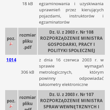
18 kB
egzaminowania i uzyskiwania
uprawnień przez kierujących
pojazdami, instruktorów i
egzaminatorów
Dz. U. z 2003 r. Nr 108
rozmiar
ROZPORZĄDZENIE MINISTRA
poz.
pliku
GOSPODARKI, PRACY I
.pdf
POLITYKI SPOŁECZNEJ
1014
z dnia 16 czerwca 2003 r. w
sprawie wymagań
306 kB
metrologicznych, którym
powinny odpowiadać
taksometry elektroniczne
Dz. U. z 2003 r. Nr 107
rozmiar
ROZPORZĄDZENIE MINISTRA
poz.
pliku
SPRAW WEWNĘTRZNYCH I
.pdf