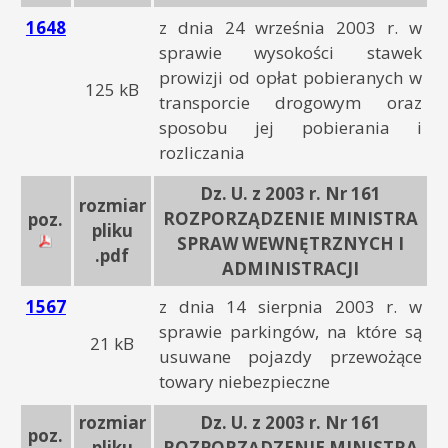
1648
z dnia 24 września 2003 r. w
sprawie wysokości stawek
prowizji od opłat pobieranych w
125 kB
transporcie drogowym oraz
sposobu jej pobierania i
rozliczania
Dz. U. z 2003 r. Nr 161
rozmiar
ROZPORZĄDZENIE MINISTRA
poz.
pliku
SPRAW WEWNĘTRZNYCH I
.pdf
ADMINISTRACJI
1567
z dnia 14 sierpnia 2003 r. w
sprawie parkingów, na które są
21 kB
usuwane pojazdy przewożące
towary niebezpieczne
rozmiar
Dz. U. z 2003 r. Nr 161
poz.
pliku
ROZPORZĄDZENIE MINISTRA