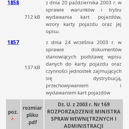
1858
z dnia 20 października 2003 r. w
sprawie warunków i trybu
712 kB
wydawania kart pojazdów,
wzory karty pojazdu oraz jej
opisu.
1857
z dnia 24 września 2003 r. w
sprawie dokumentów
stanowiących podstawę wpisu
danych do karty pojazdu oraz
137 kB
czynności jednostek zajmujących
się dystrybucją,
przechowywaniem i
wydawaniem kart pojazdów
Dz. U. z 2003 r. Nr 169
rozmiar
ROZPORZĄDZENIE MINISTRA
poz.
pliku
SPRAW WEWNĘTRZNYCH I
.pdf
ADMINISTRACJI