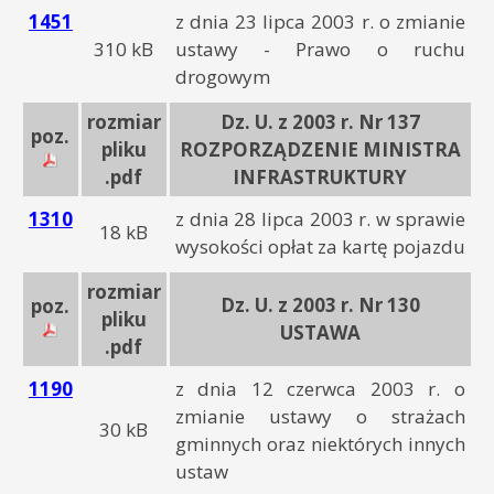
1451
z dnia 23 lipca 2003 r. o zmianie
310 kB
ustawy - Prawo o ruchu
drogowym
rozmiar
Dz. U. z 2003 r. Nr 137
poz.
pliku
ROZPORZĄDZENIE MINISTRA
.pdf
INFRASTRUKTURY
1310
z dnia 28 lipca 2003 r. w sprawie
18 kB
wysokości opłat za kartę pojazdu
rozmiar
Dz. U. z 2003 r. Nr 130
poz.
pliku
USTAWA
.pdf
1190
z dnia 12 czerwca 2003 r. o
zmianie ustawy o strażach
30 kB
gminnych oraz niektórych innych
ustaw