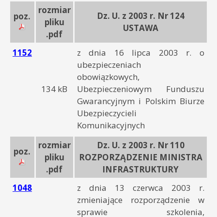
rozmiar
Dz. U. z 2003 r. Nr 124
poz.
pliku
USTAWA
.pdf
1152
z dnia 16 lipca 2003 r. o
ubezpieczeniach
obowiązkowych,
134 kB
Ubezpieczeniowym Funduszu
Gwarancyjnym i Polskim Biurze
Ubezpieczycieli
Komunikacyjnych
rozmiar
Dz. U. z 2003 r. Nr 110
poz.
pliku
ROZPORZĄDZENIE MINISTRA
.pdf
INFRASTRUKTURY
1048
z dnia 13 czerwca 2003 r.
zmieniające rozporządzenie w
sprawie szkolenia,