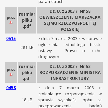
parametrach
Dz. U. z 2003 r. Nr 58
rozmiar
OBWIESZCZENIE MARSZAŁKA
poz.
pliku
SEJMU RZECZPOSPOLITEJ
.pdf
POLSKIEJ
0515
z dnia 7 marca 2003 r. w sprawie
ogłoszenia jednolitego tekstu
281 kB
ustawy - Prawo o ruchu
drogowym
rozmiar
Dz. U. z 2003 r. Nr 52
poz.
pliku
ROZPORZĄDZENIE MINISTRA
.pdf
INFRASTRUKTURY
0458
z dnia 7 marca 2003 r.
zmieniające rozporządzenie w
18 kB
sprawie wysokości opłat za
przeprowadzenie badań