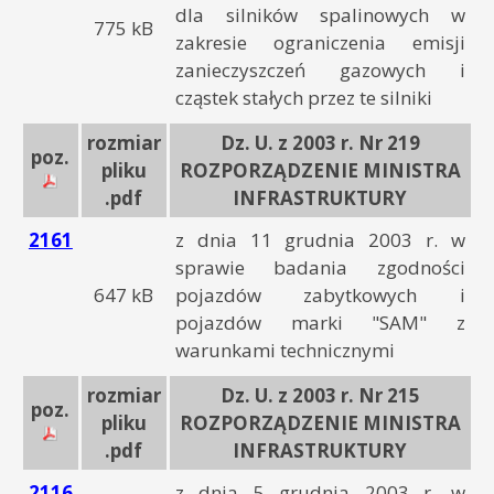
dla silników spalinowych w
775 kB
zakresie ograniczenia emisji
zanieczyszczeń gazowych i
cząstek stałych przez te silniki
rozmiar
Dz. U. z 2003 r. Nr 219
poz.
pliku
ROZPORZĄDZENIE MINISTRA
.pdf
INFRASTRUKTURY
2161
z dnia 11 grudnia 2003 r. w
sprawie badania zgodności
647 kB
pojazdów zabytkowych i
pojazdów marki "SAM" z
warunkami technicznymi
rozmiar
Dz. U. z 2003 r. Nr 215
poz.
pliku
ROZPORZĄDZENIE MINISTRA
.pdf
INFRASTRUKTURY
2116
z dnia 5 grudnia 2003 r. w