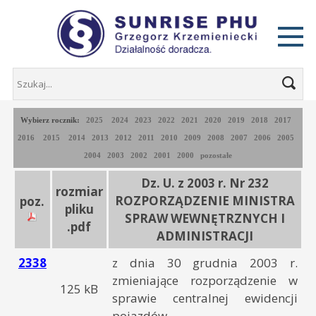
Wybierz rocznik:
2025
2024
2023
2022
2021
2020
2019
2018
2017
2016
2015
2014
2013
2012
2011
2010
2009
2008
2007
2006
2005
2004
2003
2002
2001
2000
pozostałe
Dz. U. z 2003 r. Nr 232
rozmiar
ROZPORZĄDZENIE MINISTRA
poz.
pliku
SPRAW WEWNĘTRZNYCH I
.pdf
ADMINISTRACJI
2338
z dnia 30 grudnia 2003 r.
zmieniające rozporządzenie w
125 kB
sprawie centralnej ewidencji
pojazdów