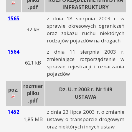
.pdf
INFRASTRUKTURY
1565
z dnia 18 sierpnia 2003 r. w
sprawie okresowych ograniczeń
32 kB
oraz zakazu ruchu niektórych
rodzajów pojazdów na drogach
1564
z dnia 11 sierpnia 2003 r.
zmieniające rozporządzenie w
621 kB
sprawie rejestracji i oznaczania
pojazdów
rozmiar
Dz. U. z 2003 r. Nr 149
poz.
pliku
USTAWA
.pdf
1452
z dnia 23 lipca 2003 r. o zmianie
1,85 MB
ustawy o transporcie drogowym
oraz niektórych innych ustaw