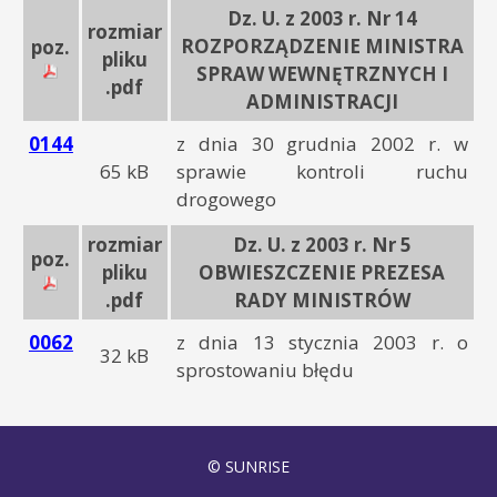
Dz. U. z 2003 r. Nr 14
rozmiar
ROZPORZĄDZENIE MINISTRA
poz.
pliku
SPRAW WEWNĘTRZNYCH I
.pdf
ADMINISTRACJI
0144
z dnia 30 grudnia 2002 r. w
65 kB
sprawie kontroli ruchu
drogowego
rozmiar
Dz. U. z 2003 r. Nr 5
poz.
pliku
OBWIESZCZENIE PREZESA
.pdf
RADY MINISTRÓW
0062
z dnia 13 stycznia 2003 r. o
32 kB
sprostowaniu błędu
© SUNRISE