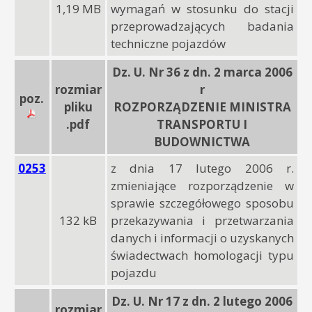
1,19 MB
wymagań w stosunku do stacji
przeprowadzających badania
techniczne pojazdów
Dz. U. Nr 36 z dn. 2 marca 2006
rozmiar
r
poz.
pliku
ROZPORZĄDZENIE MINISTRA
.pdf
TRANSPORTU I
BUDOWNICTWA
0253
z dnia 17 lutego 2006 r.
zmieniające rozporządzenie w
sprawie szczegółowego sposobu
132 kB
przekazywania i przetwarzania
danych i informacji o uzyskanych
świadectwach homologacji typu
pojazdu
Dz. U. Nr 17 z dn. 2 lutego 2006
rozmiar