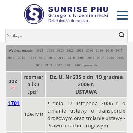
Wybierz rocznik:
2025
2024
2023
2022
2021
2020
2019
2018
2017
2016
2015
2014
2013
2012
2011
2010
2009
2008
2007
2006
2005
2004
2003
2002
2001
2000
pozostałe
rozmiar
Dz. U. Nr 235 z dn. 19 grudnia
poz.
pliku
2006 r.
.pdf
USTAWA
1701
z dnia 17 listopada 2006 r. o
zmianie ustawy o transporcie
1,08 MB
drogowym oraz zmianie ustawy -
Prawo o ruchu drogowym