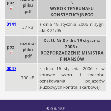
r.
poz.
pliku
WYROK TRYBUNAŁU
.pdf
KONSTYTUCYJNEGO
0141
z dnia 18 stycznia 2006 r. sygn.
37 kB
akt K 21/05
Dz. U. Nr 8 z dn. 19 stycznia
rozmiar
2006 r.
poz.
pliku
ROZPORZĄDZENIE MINISTRA
.pdf
FINANSÓW
0047
z dnia 16 stycznia 2006 r. w
sprawie wzoru i sposobu
790 kB
oznakowania pojazdów
służbowych kontroli skarbowej
© SUNRISE