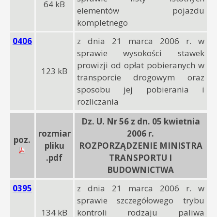
64 kB
elementów pojazdu
kompletnego
0406
z dnia 21 marca 2006 r. w
sprawie wysokości stawek
prowizji od opłat pobieranych w
123 kB
transporcie drogowym oraz
sposobu jej pobierania i
rozliczania
Dz. U. Nr 56 z dn. 05 kwietnia
rozmiar
2006 r.
poz.
pliku
ROZPORZĄDZENIE MINISTRA
.pdf
TRANSPORTU I
BUDOWNICTWA
0395
z dnia 21 marca 2006 r. w
sprawie szczegółowego trybu
134 kB
kontroli rodzaju paliwa