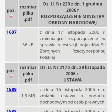
Dz. U. Nr 220 z dn. 1 grudnia
rozmiar
2006 r
poz.
pliku
ROZPORZĄDZENIE MINISTRA
.pdf
OBRONY NARODOWEJ
1607
z dnia 17 listopada 2006 r.
zmieniające rozporządzenie w
56 kB
sprawie rejestracji pojazdów Sił
Zbrojnych Rzeczypospolitej
Polskiej
rozmiar
Dz. U. Nr 217 z dn. 29 listopada
poz.
pliku
2006 r.
.pdf
USTAWA
1589
z dnia 16 listopada 2006 r. o
1,3 MB
zmianie ustawy o podatku
dochodowym od osób prawnych
1588
z dnia 16 listopada 2006 r. o