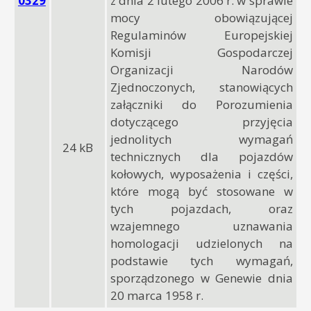
0329
z dnia 2 lutego 2006 r. w sprawie
mocy obowiązującej
Regulaminów Europejskiej
Komisji Gospodarczej
Organizacji Narodów
Zjednoczonych, stanowiących
załączniki do Porozumienia
dotyczącego przyjęcia
jednolitych wymagań
24 kB
technicznych dla pojazdów
kołowych, wyposażenia i części,
które mogą być stosowane w
tych pojazdach, oraz
wzajemnego uznawania
homologacji udzielonych na
podstawie tych wymagań,
sporządzonego w Genewie dnia
20 marca 1958 r.