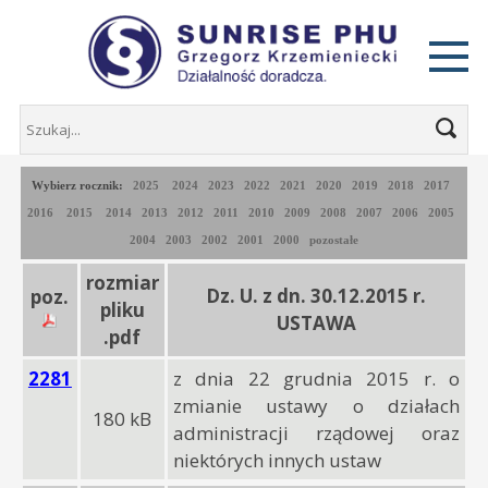
Wybierz rocznik:
2025
2024
2023
2022
2021
2020
2019
2018
2017
2016
2015
2014
2013
2012
2011
2010
2009
2008
2007
2006
2005
2004
2003
2002
2001
2000
pozostałe
rozmiar
Dz. U. z dn. 30.12.2015 r.
poz.
pliku
USTAWA
.pdf
2281
z dnia 22 grudnia 2015 r. o
zmianie ustawy o działach
180 kB
administracji rządowej oraz
niektórych innych ustaw