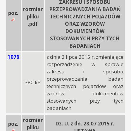
ZAKRESU I SPOSOBU
rozmiar
PRZEPROWADZANIA BADAŃ
poz.
pliku
TECHNICZNYCH POJAZDÓW
.pdf
ORAZ WZORÓW
DOKUMENTÓW
STOSOWANYCH PRZY TYCH
BADANIACH
1076
z dnia 2 lipca 2015 r. zmieniające
rozporządzenie w sprawie
zakresu i sposobu
przeprowadzania badań
380 kB
technicznych pojazdów oraz
wzorów dokumentów
stosowanych przy tych
badaniach
rozmiar
Dz. U. z dn. 28.07.2015 r.
poz.
pliku
USTAWA