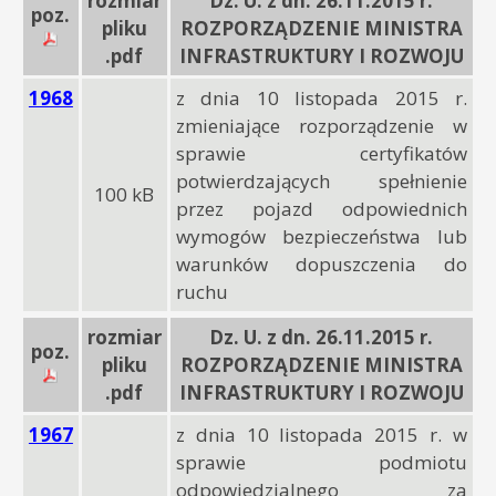
rozmiar
Dz. U. z dn. 26.11.2015 r.
poz.
pliku
ROZPORZĄDZENIE MINISTRA
.pdf
INFRASTRUKTURY I ROZWOJU
1968
z dnia 10 listopada 2015 r.
zmieniające rozporządzenie w
sprawie certyfikatów
potwierdzających spełnienie
100 kB
przez pojazd odpowiednich
wymogów bezpieczeństwa lub
warunków dopuszczenia do
ruchu
rozmiar
Dz. U. z dn. 26.11.2015 r.
poz.
pliku
ROZPORZĄDZENIE MINISTRA
.pdf
INFRASTRUKTURY I ROZWOJU
1967
z dnia 10 listopada 2015 r. w
sprawie podmiotu
odpowiedzialnego za