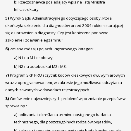
b) Rzeczoznawca posiadający wpis na listę Ministra
Infrastruktury.
5)
Wyrok Sądu Administracyjnego dotyczącego osoby, która
ukończyła szkolenie dla diagnostów przed 2004 rokiem starającej
się o uprawnienia diagnosty. Czy jest konieczne ponowne
szkolenie i zdawanie egzaminu?
6)
Zmiana rodzaju pojazdu ciężarowego kategorii:
a) N1 na M1 osobowy,
b) N2 na autobus kat M2 i M3.
7)
Program SKP PRO i czytnik kodów kreskowych dwuwymiarowych
wraz z oprogramowaniem, w zakresie jego możliwości odczytania
danych zawartych w dowodach rejestracyjnych.
8)
Omówienie najważniejszych problemów po zmianie przepisów w
sprawie np.:
a) obliczania i określania terminu następnego badania
technicznego, dla poszczególnych rodzajów pojazdów,
b) zakresu i sposobu przeprowadzania badań technicznych