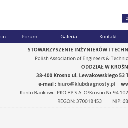
Z
min
Forum
Galeria
Kontakt
STOWARZYSZENIE INŻYNIERÓW I TECH
Polish Association of Engineers & Techni
ODDZIAŁ W KROŚN
38-400 Krosno ul. Lewakowskiego 53 T
e-mail :
biuro@klubdiagnosty.pl
www.
Konto Bankowe: PKO BP S.A. O/Krosno Nr 94 10
REGON: 370018453 NIP: 68