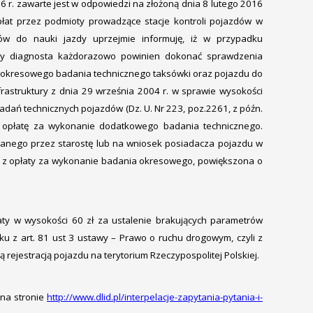
 r. zawarte jest w odpowiedzi na złożoną dnia 8 lutego 2016
 opłat przez podmioty prowadzące stacje kontroli pojazdów w
ów do nauki jazdy uprzejmie informuję, iż w przypadku
ny diagnosta każdorazowo powinien dokonać sprawdzenia
 okresowego badania technicznego taksówki oraz pojazdu do
rastruktury z dnia 29 września 2004 r. w sprawie wysokości
dań technicznych pojazdów (Dz. U. Nr 223, poz.2261, z późn.
o opłatę za wykonanie dodatkowego badania technicznego.
anego przez starostę lub na wniosek posiadacza pojazdu w
 się z opłaty za wykonanie badania okresowego, powiększona o
aty w wysokości 60 zł za ustalenie brakujących parametrów
u z art. 81 ust 3 ustawy – Prawo o ruchu drogowym, czyli z
jestracją pojazdu na terytorium Rzeczypospolitej Polskiej.
 na stronie
http://www.dlid.pl/interpelacje-zapytania-pytania-i-