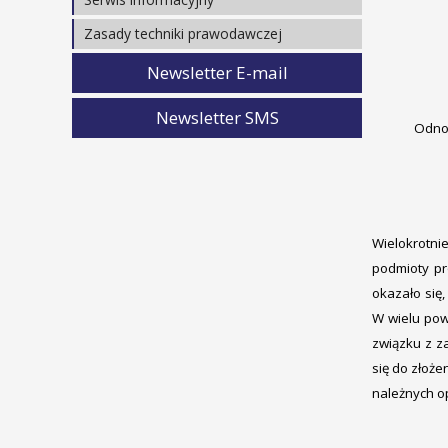
Prezentacje materiałów z seminariów
Regulaminy EKG ONZ
Rozporządzenia
Warto wiedzieć
Zasady techniki prawodawczej
Ustawy i rozporządzenia
Wyjaśnianie spraw
Krajowe
Newsletter E-mail
Umowa Europejska (ADR)
Unijne
Opinie prawne
Newsletter SMS
Opracowania
Odnos
Stanowiska w sprawie stosowania
przepisów
Decyzje SKO, ON
Baza orzeczeń NSA
Wielokrotni
Wyroki Trybunału UE
podmioty pr
Podatki (interpretacje i orzeczenia)
okazało się,
Interpelacje, zapytania, pytania i
W wielu pow
oświadczenia poselskie
związku z z
się do złoże
należnych o