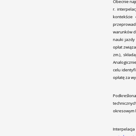
Obecnie naj
r. interpel
kontekście
przeprowad
warunków do
nauki jazdy
opłat związ
zm.), skła
Analogiczni
celu identyf
opłatę za w
Podkreślona
technicznyc
okresowym b
Interpelacj