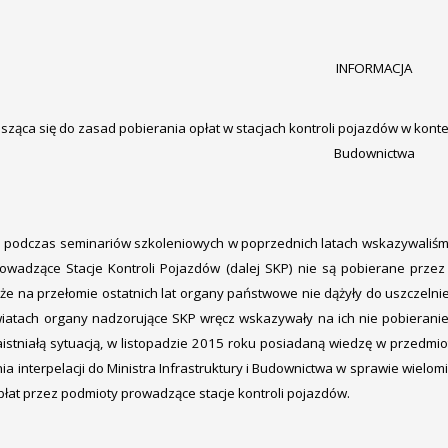
INFORMACJA
ząca się do zasad pobierania opłat w stacjach kontroli pojazdów w konte
Budownictwa
e podczas seminariów szkoleniowych w poprzednich latach wskazywaliśmy, 
owadzące Stacje Kontroli Pojazdów (dalej SKP) nie są pobierane przez
 że na przełomie ostatnich lat organy państwowe nie dążyły do uszczelnie
iatach organy nadzorujące SKP wręcz wskazywały na ich nie pobieranie
aistniałą sytuacją, w listopadzie 2015 roku posiadaną wiedzę w przedmio
nia interpelacji do Ministra Infrastruktury i Budownictwa w sprawie wiel
płat przez podmioty prowadzące stacje kontroli pojazdów.