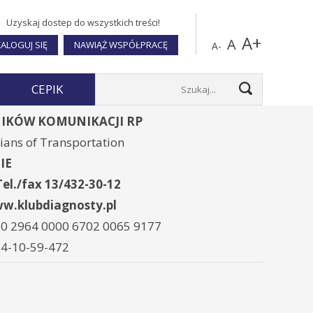
Uzyskaj dostep do wszystkich treści!
A+
A
ALOGUJ SIĘ
NAWIĄŻ WSPÓŁPRACĘ
A-
CEPIK
NIKÓW KOMUNIKACJI RP
cians of Transportation
IE
el./fax 13/432-30-12
klubdiagnosty.pl
20 2964 0000 6702 0065 9177
4-10-59-472