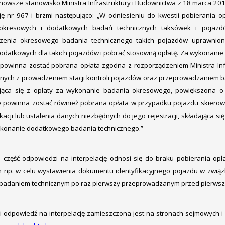
nowsze stanowisko Ministra Infrastruktury i Budownictwa z 18 marca 2016
ację nr 967 i brzmi następująco: „W odniesieniu do kwestii pobierania
 okresowych i dodatkowych badań technicznych taksówek i pojazd
zenia okresowego badania technicznego takich pojazdów uprawnio
datkowych dla takich pojazdów i pobrać stosowną opłatę. Za wykonanie
 powinna zostać pobrana opłata zgodna z rozporządzeniem Ministra Inf
anych z prowadzeniem stacji kontroli pojazdów oraz przeprowadzaniem ba
dająca się z opłaty za wykonanie badania okresowego, powiększona 
e powinna zostać również pobrana opłata w przypadku pojazdu skierow
ikacji lub ustalenia danych niezbędnych do jego rejestracji, składająca
ykonanie dodatkowego badania technicznego.”
 część odpowiedzi na interpelację odnosi się do braku pobierania opł
h np. w celu wystawienia dokumentu identyfikacyjnego pojazdu w związk
adaniem technicznym po raz pierwszy przeprowadzanym przed pierwszą re
a i odpowiedź na interpelację zamieszczona jest na stronach sejmowych i