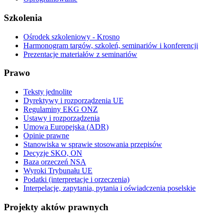
Szkolenia
Ośrodek szkoleniowy - Krosno
Harmonogram targów, szkoleń, seminariów i konferencji
Prezentacje materiałów z seminariów
Prawo
Teksty jednolite
Dyrektywy i rozporządzenia UE
Regulaminy EKG ONZ
Ustawy i rozporządzenia
Umowa Europejska (ADR)
Opinie prawne
Stanowiska w sprawie stosowania przepisów
Decyzje SKO, ON
Baza orzeczeń NSA
Wyroki Trybunału UE
Podatki (interpretacje i orzeczenia)
Interpelacje, zapytania, pytania i oświadczenia poselskie
Projekty aktów prawnych