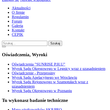
Aktualności
O firmie
Regulamin
Forum
Galeria
Kontakt
CEPIK
Szukaj
Oświadczenia, Wyroki
Oświadczenia "SUNRISE P.H.U"
Wyrok Sądu Okręgowego w Legnicy wraz z uzasadnieniem
Oświadczenie - Przeprosiny
Wyrok Sądu Apelacyjnego we Wrocławiu
Wyrok Sądu Rejonowego w Szamotułach wraz z
uzasadnieniem
Wyrok Sądu Okręgowego w Poznaniu
Tu wykonasz badanie techniczne
Mapa użytkowników SKP PRO