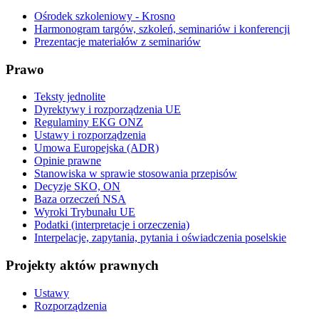
Ośrodek szkoleniowy - Krosno
Harmonogram targów, szkoleń, seminariów i konferencji
Prezentacje materiałów z seminariów
Prawo
Teksty jednolite
Dyrektywy i rozporządzenia UE
Regulaminy EKG ONZ
Ustawy i rozporządzenia
Umowa Europejska (ADR)
Opinie prawne
Stanowiska w sprawie stosowania przepisów
Decyzje SKO, ON
Baza orzeczeń NSA
Wyroki Trybunału UE
Podatki (interpretacje i orzeczenia)
Interpelacje, zapytania, pytania i oświadczenia poselskie
Projekty aktów prawnych
Ustawy
Rozporządzenia