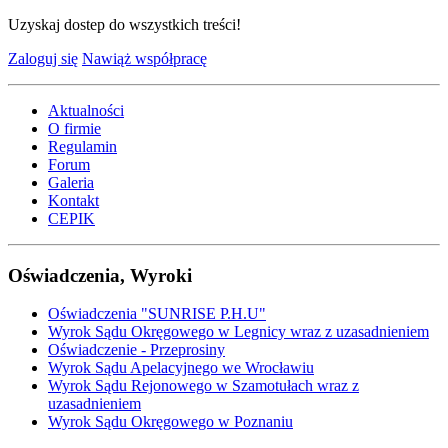
Uzyskaj dostep do wszystkich treści!
Zaloguj się
Nawiąż współpracę
Aktualności
O firmie
Regulamin
Forum
Galeria
Kontakt
CEPIK
Oświadczenia, Wyroki
Oświadczenia "SUNRISE P.H.U"
Wyrok Sądu Okręgowego w Legnicy wraz z uzasadnieniem
Oświadczenie - Przeprosiny
Wyrok Sądu Apelacyjnego we Wrocławiu
Wyrok Sądu Rejonowego w Szamotułach wraz z
uzasadnieniem
Wyrok Sądu Okręgowego w Poznaniu