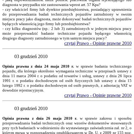
diagnosta w przypadku nie zastosowania wprost art. 57 Kpa?
- czy właściciel firmy lub dyrektor przedsiębiorstwa, posiadający uprawnienia
do przeprowadzania badań technicznych pojazdów zatrudniony w swoim
miejscu pracy jako diagnosta, może dokonywać badań technicznych pojazdów
będących własnością jego firmy lub przedsiębiorstwa?
- czy kilku diagnostów (np.: 2 lub 3) zatrudnionych w jednym miejscu pracy
może przeprowadzić badanie techniczne pojazdu będącego własnością
drugiego diagnosty zatrudnionego w tym samym miejscu pracy?
czytaj Prawo - Opinie prawne 2010
03 grudzień 2010
Opinia prawna z dnia 24 maja 2010 r.
w sprawie badania technicznego
pojazdu, dla którego określono wymagania techniczne w przepisach ustawy z
dnia 11 marca 2004 r. o podatku od towarów i usług, ustawy z dnia 26 lipca
1991 r. o podatku dochodowym od osób fizycznych lub ustawy z dnia 15
lutego 1992 r. o podatku dochodowym od osób prawnych, z adnotacją VAT w
dowodzie rejestracyjnym.
czytaj Prawo - Opinie prawne 2010
03 grudzień 2010
Opinia prawna z dnia 26 maja 2010 r.
w sprawie zakresu i sposobu
przeprowadzania badań technicznych oraz wzorów dokumentów stosowanych
przy tych badaniach w odniesieniu do wystawianego zaświadczenia zał. nr 2, o
którym mowa w rozporządzeniu opublikowanym w Dz. U. z 2009 nr 155 poz.