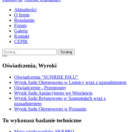
Aktualności
O firmie
Regulamin
Forum
Galeria
Kontakt
CEPIK
Szukaj
Oświadczenia, Wyroki
Oświadczenia "SUNRISE P.H.U"
Wyrok Sądu Okręgowego w Legnicy wraz z uzasadnieniem
Oświadczenie - Przeprosiny
Wyrok Sądu Apelacyjnego we Wrocławiu
Wyrok Sądu Rejonowego w Szamotułach wraz z
uzasadnieniem
Wyrok Sądu Okręgowego w Poznaniu
Tu wykonasz badanie techniczne
Mapa użytkowników SKP PRO