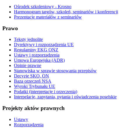
Ośrodek szkoleniowy - Krosno
Harmonogram targów, szkoleń, seminariów i konferencji
Prezentacje materiałów z seminariów
Prawo
Teksty jednolite
Dyrektywy i rozporządzenia UE
Regulaminy EKG ONZ
Ustawy i rozporządzenia
Umowa Europejska (ADR)
Opinie prawne
Stanowiska w sprawie stosowania przepisów
Decyzje SKO, ON
Baza orzeczeń NSA
Wyroki Trybunału UE
Podatki (interpretacje i orzeczenia)
Interpelacje, zapytania, pytania i oświadczenia poselskie
Projekty aktów prawnych
Ustawy
Rozporządzenia