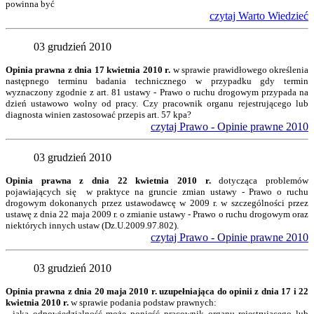
powinna być
czytaj Warto Wiedzieć
03 grudzień 2010
Opinia prawna z dnia 17 kwietnia 2010 r.
w sprawie prawidłowego określenia
następnego terminu badania technicznego w przypadku gdy termin
wyznaczony zgodnie z art. 81 ustawy - Prawo o ruchu drogowym przypada na
dzień ustawowo wolny od pracy. Czy pracownik organu rejestrującego lub
diagnosta winien zastosować przepis art. 57 kpa?
czytaj Prawo - Opinie prawne 2010
03 grudzień 2010
Opinia prawna z dnia 22 kwietnia 2010 r.
dotycząca problemów
pojawiających się w praktyce na gruncie zmian ustawy - Prawo o ruchu
drogowym dokonanych przez ustawodawcę w 2009 r. w szczególności przez
ustawę z dnia 22 maja 2009 r. o zmianie ustawy - Prawo o ruchu drogowym oraz
niektórych innych ustaw (Dz.U.2009.97.802).
czytaj Prawo - Opinie prawne 2010
03 grudzień 2010
O
pinia prawna z dnia 20 maja 2010 r. uzupełniająca do opinii z dnia 17 i 22
kwietnia 2010 r.
w sprawie podania podstaw prawnych:
- jaką odpowiedzialność może ponieść pracownik organu rejestrującego lub