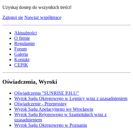
Uzyskaj dostep do wszystkich treści!
Zaloguj się
Nawiąż współpracę
Aktualności
O firmie
Regulamin
Forum
Galeria
Kontakt
CEPIK
Oświadczenia, Wyroki
Oświadczenia "SUNRISE P.H.U"
Wyrok Sądu Okręgowego w Legnicy wraz z uzasadnieniem
Oświadczenie - Przeprosiny
Wyrok Sądu Apelacyjnego we Wrocławiu
Wyrok Sądu Rejonowego w Szamotułach wraz z
uzasadnieniem
Wyrok Sądu Okręgowego w Poznaniu