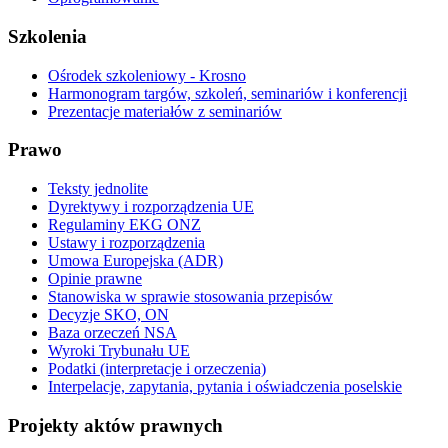
Szkolenia
Ośrodek szkoleniowy - Krosno
Harmonogram targów, szkoleń, seminariów i konferencji
Prezentacje materiałów z seminariów
Prawo
Teksty jednolite
Dyrektywy i rozporządzenia UE
Regulaminy EKG ONZ
Ustawy i rozporządzenia
Umowa Europejska (ADR)
Opinie prawne
Stanowiska w sprawie stosowania przepisów
Decyzje SKO, ON
Baza orzeczeń NSA
Wyroki Trybunału UE
Podatki (interpretacje i orzeczenia)
Interpelacje, zapytania, pytania i oświadczenia poselskie
Projekty aktów prawnych